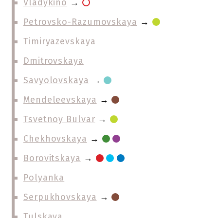
Vladykino
→
Petrovsko-Razumovskaya
→
Timiryazevskaya
Dmitrovskaya
Savyolovskaya
→
Mendeleevskaya
→
Tsvetnoy Bulvar
→
Chekhovskaya
→
Borovitskaya
→
Polyanka
Serpukhovskaya
→
Tulskaya