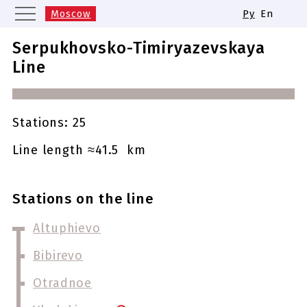
Moscow
Ру
En
Saint Petersburg
Yekaterinburg
Serpukhovsko-Timiryazevskaya
Kazan
Nizhny Novgorod
Line
Novosibirsk
Samara
Same names of metro stations
Stations: 25
Line length ≈41.5 km
Stations on the line
Altuphievo
Bibirevo
Otradnoe