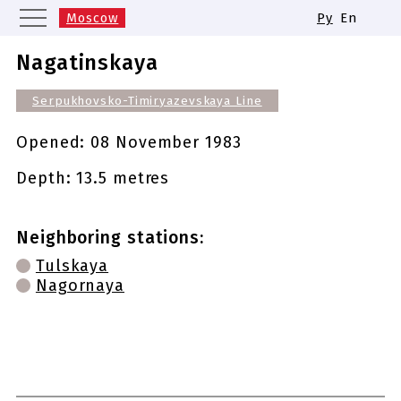
Moscow
Ру
En
Saint Petersburg
Yekaterinburg
Nagatinskaya
Kazan
Nizhny Novgorod
Serpukhovsko-Timiryazevskaya Line
Novosibirsk
Samara
Same names of metro stations
Opened:
08 November 1983
Depth: 13.5 metres
Neighboring stations:
Tulskaya
Nagornaya