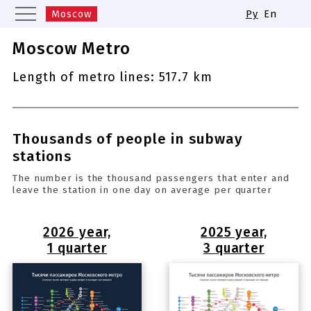
Moscow
Ру
En
Saint Petersburg
Yekaterinburg
Moscow Metro
Kazan
Nizhny Novgorod
Length of metro lines: 517.7 km
Novosibirsk
Samara
Same names of metro stations
Thousands of people in subway
stations
The number is the thousand passengers that enter and
leave the station in one day on average per quarter
2026 year,
2025 year,
1 quarter
3 quarter