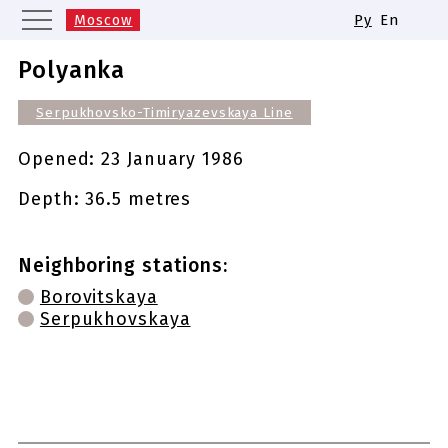
Moscow
Ру
En
Saint Petersburg
Yekaterinburg
Polyanka
Kazan
Nizhny Novgorod
Serpukhovsko-Timiryazevskaya Line
Novosibirsk
Samara
Same names of metro stations
Opened:
23 January 1986
Depth: 36.5 metres
Neighboring stations:
Borovitskaya
Serpukhovskaya