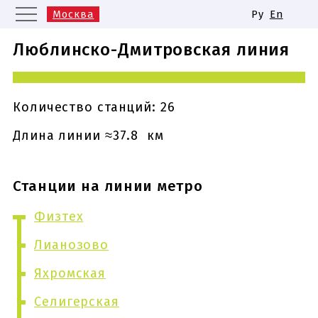
Москва
Ру
En
Санкт-Петербург
Екатеринбург
Люблинско-Дмитровская линия
Казань
Нижний Новгород
Новосибирск
Самара
Одинаковые названия станций
Количество станций: 26
метро
Длина линии ≈37.8 км
Станции на линии метро
Физтех
Лианозово
Яхромская
Селигерская