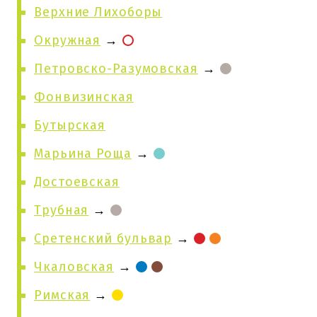
Верхние Лихоборы
Окружная
→
Петровско-Разумовская
→
Фонвизинская
Бутырская
Марьина Роща
→
Достоевская
Трубная
→
Сретенский бульвар
→
Чкаловская
→
Римская
→