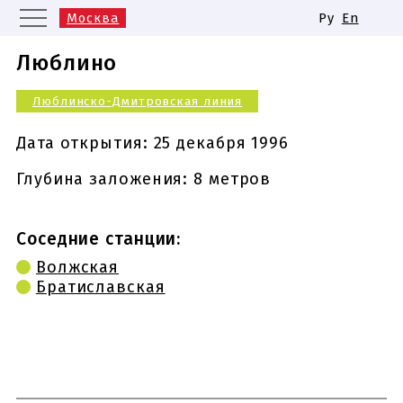
Москва
Ру
En
Санкт-Петербург
Екатеринбург
Люблино
Казань
Нижний Новгород
Люблинско-Дмитровская линия
Новосибирск
Самара
Одинаковые названия станций
Дата открытия:
25 декабря 1996
метро
Глубина заложения: 8 метров
Соседние станции:
Волжская
Братиславская