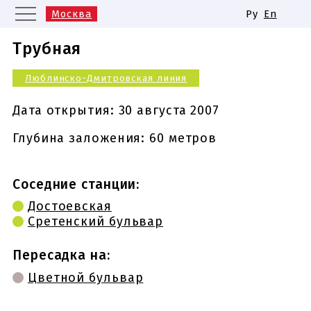
Москва
Ру
En
Санкт-Петербург
Екатеринбург
Трубная
Казань
Нижний Новгород
Люблинско-Дмитровская линия
Новосибирск
Самара
Одинаковые названия станций
Дата открытия:
30 августа 2007
метро
Глубина заложения: 60 метров
Соседние станции:
Достоевская
Сретенский бульвар
Пересадка на:
Цветной бульвар