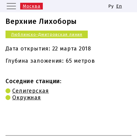
Москва
Ру
En
Санкт-Петербург
Екатеринбург
Верхние Лихоборы
Казань
Нижний Новгород
Люблинско-Дмитровская линия
Новосибирск
Самара
Одинаковые названия станций
Дата открытия:
22 марта 2018
метро
Глубина заложения: 65 метров
Соседние станции:
Селигерская
Окружная