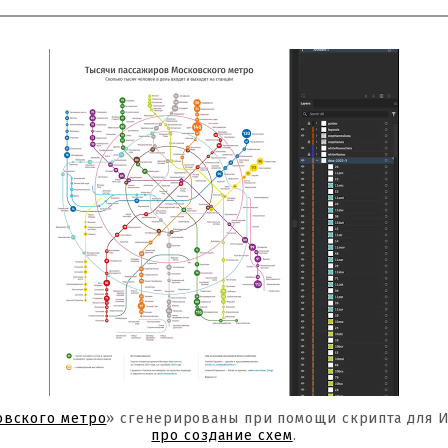
овского метро
» сгенерированы при помощи скрипта для 
про создание схем
.