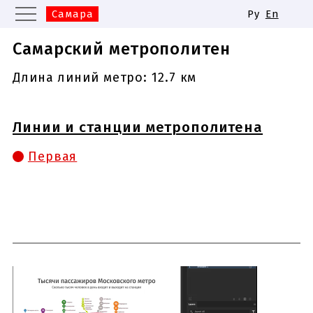
Самара
Ру
En
Москва
Санкт-Петербург
Самарский метрополитен
Екатеринбург
Казань
Длина линий метро: 12.7 км
Нижний Новгород
Новосибирск
Линии и станции метрополитена
Одинаковые названия станций
метро
Первая