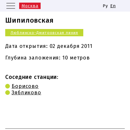
Москва
Ру
En
Санкт-Петербург
Екатеринбург
Шипиловская
Казань
Нижний Новгород
Люблинско-Дмитровская линия
Новосибирск
Самара
Одинаковые названия станций
Дата открытия:
02 декабря 2011
метро
Глубина заложения: 10 метров
Соседние станции:
Борисово
Зябликово