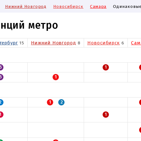
Нижний Новгород
Новосибирск
Самара
Одинаковые
анций метро
тербург
Нижний Новгород
Новосибирск
Сам
15
8
6
5
1
5
1
2
1
2
1
1