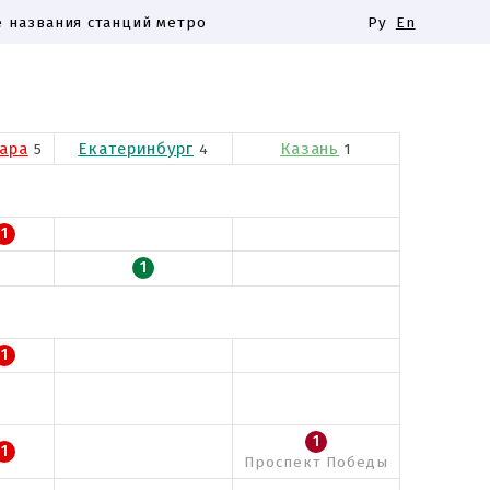
 названия станций метро
Ру
En
ара
Екатеринбург
Казань
5
4
1
1
1
1
1
1
Проспект Победы