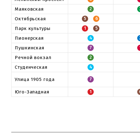
Маяковская
2
Октябрьская
5
6
Парк культуры
1
5
Пионерская
4
Пушкинская
7
Речной вокзал
2
Студенческая
4
Улица 1905 года
7
Юго-Западная
1