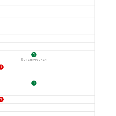
1
Ботаническая
1
1
1