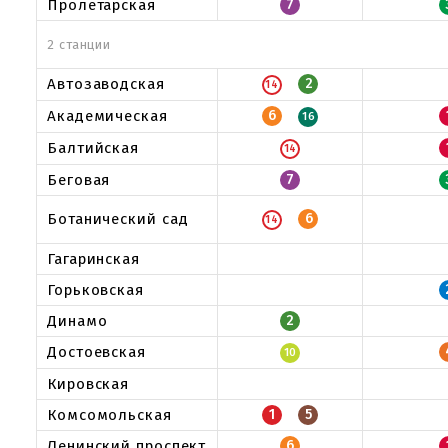
Пролетарская
7
2 станции
Автозаводская
2
14
Академическая
6
16
Балтийская
14
Беговая
7
Ботанический сад
6
14
Гагаринская
Горьковская
Динамо
2
Достоевская
10
Кировская
Комсомольская
1
5
Ленинский проспект
6