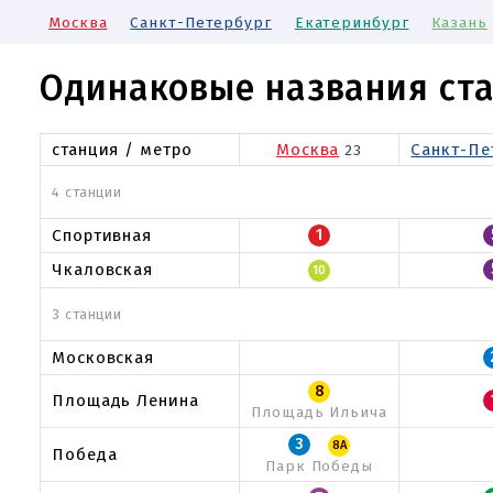
Москва
Санкт-Петербург
Екатеринбург
Казань
Одинаковые названия ст
станция / метро
Москва
Санкт-Пе
23
4 станции
Спортивная
1
Чкаловская
10
3 станции
Московская
8
Площадь Ленина
Площадь Ильича
3
8A
Победа
Парк Победы