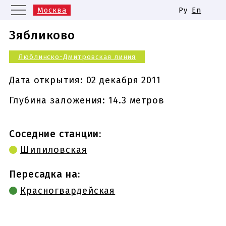
Москва
Ру
En
Санкт-Петербург
Екатеринбург
Зябликово
Казань
Нижний Новгород
Люблинско-Дмитровская линия
Новосибирск
Самара
Одинаковые названия станций
Дата открытия:
02 декабря 2011
метро
Глубина заложения: 14.3 метров
Соседние станции:
Шипиловская
Пересадка на:
Красногвардейская