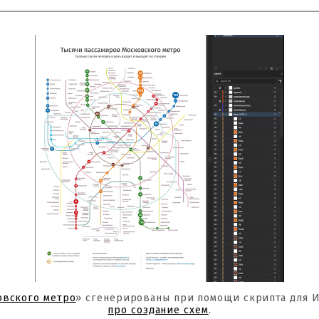
овского метро
» сгенерированы при помощи скрипта для 
про создание схем
.