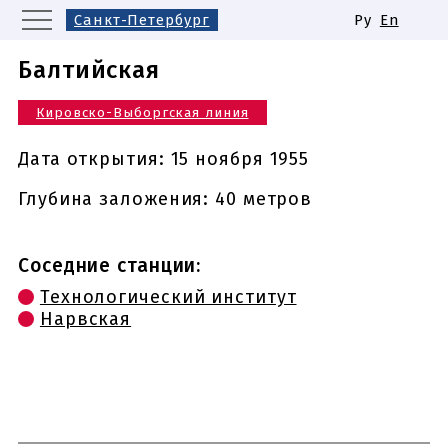
Санкт-Петербург
Ру
En
Москва
Екатеринбург
Балтийская
Казань
Нижний Новгород
Кировско-Выборгская линия
Новосибирск
Самара
Одинаковые названия станций
Дата открытия:
15 ноября 1955
метро
Глубина заложения: 40 метров
Соседние станции:
Технологический институт
Нарвская