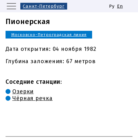
Санкт-Петербург
Ру
En
Москва
Екатеринбург
Пионерская
Казань
Нижний Новгород
Московско-Петроградская линия
Новосибирск
Самара
Одинаковые названия станций
Дата открытия:
04 ноября 1982
метро
Глубина заложения: 67 метров
Соседние станции:
Озерки
Чёрная речка