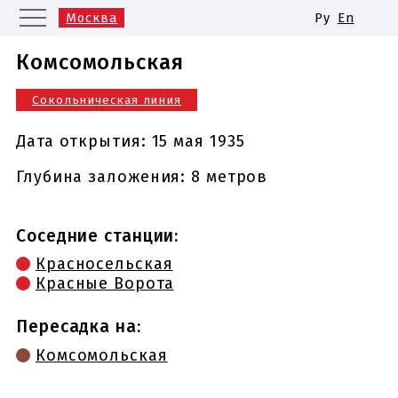
Москва
Ру
En
Санкт-Петербург
Екатеринбург
Комсомольская
Казань
Нижний Новгород
Сокольническая линия
Новосибирск
Самара
Одинаковые названия станций
Дата открытия:
15 мая 1935
метро
Глубина заложения: 8 метров
Соседние станции:
Красносельская
Красные Ворота
Пересадка на:
Комсомольская