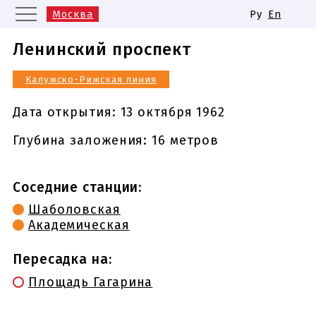
Москва
Ру
En
Санкт-Петербург
Екатеринбург
Ленинский проспект
Казань
Нижний Новгород
Калужско-Рижская линия
Новосибирск
Самара
Одинаковые названия станций
Дата открытия:
13 октября 1962
метро
Глубина заложения: 16 метров
Соседние станции:
Шаболовская
Академическая
Пересадка на:
Площадь Гагарина