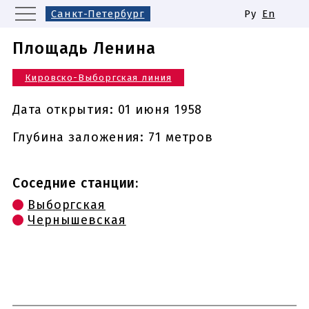
Санкт-Петербург
Ру
En
Москва
Екатеринбург
Площадь Ленина
Казань
Нижний Новгород
Кировско-Выборгская линия
Новосибирск
Самара
Одинаковые названия станций
Дата открытия:
01 июня 1958
метро
Глубина заложения: 71 метров
Соседние станции:
Выборгская
Чернышевская