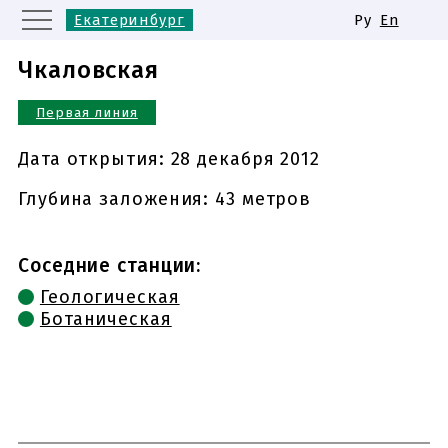
Екатеринбург
Ру
En
Москва
Санкт-Петербург
Чкаловская
Казань
Нижний Новгород
Первая линия
Новосибирск
Самара
Одинаковые названия станций
Дата открытия:
28 декабря 2012
метро
Глубина заложения: 43 метров
Соседние станции:
Геологическая
Ботаническая