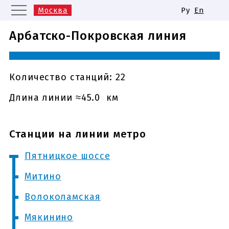
Москва
Ру
En
Санкт-Петербург
Екатеринбург
Арбатско-Покровская линия
Казань
Нижний Новгород
Новосибирск
Самара
Одинаковые названия станций
Количество станций: 22
метро
Длина линии ≈45.0 км
Станции на линии метро
Пятницкое шоссе
Митино
Волоколамская
Мякинино