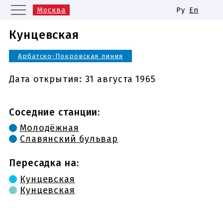
Москва
Ру
En
Санкт-Петербург
Екатеринбург
Кунцевская
Казань
Нижний Новгород
Арбатско-Покровская линия
Новосибирск
Самара
Одинаковые названия станций
Дата открытия:
31 августа 1965
метро
Соседние станции:
Молодёжная
Славянский бульвар
Пересадка на:
Кунцевская
Кунцевская