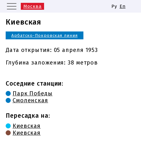
Москва
Ру
En
Санкт-Петербург
Екатеринбург
Киевская
Казань
Нижний Новгород
Арбатско-Покровская линия
Новосибирск
Самара
Одинаковые названия станций
Дата открытия:
05 апреля 1953
метро
Глубина заложения: 38 метров
Соседние станции:
Парк Победы
Смоленская
Пересадка на:
Киевская
Киевская