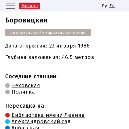
Москва
Ру
En
Санкт-Петербург
Екатеринбург
Боровицкая
Казань
Нижний Новгород
Серпуховско-Тимирязевская линия
Новосибирск
Самара
Одинаковые названия станций
Дата открытия:
23 января 1986
метро
Глубина заложения: 46.5 метров
Соседние станции:
Чеховская
Полянка
Пересадка на:
Библиотека имени Ленина
Александровский сад
Арбатская