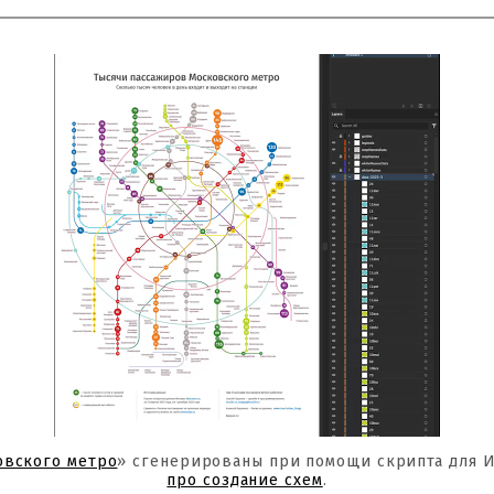
овского метро
» сгенерированы при помощи скрипта для 
про создание схем
.