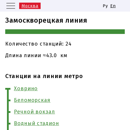
Москва
Ру
En
Санкт-Петербург
Екатеринбург
Замоскворецкая линия
Казань
Нижний Новгород
Новосибирск
Самара
Одинаковые названия станций
Количество станций: 24
метро
Длина линии ≈43.0 км
Станции на линии метро
Ховрино
Беломорская
Речной вокзал
Водный стадион