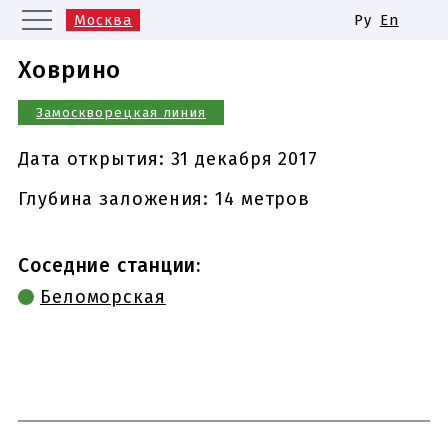
Москва
Ру
En
Санкт-Петербург
Екатеринбург
Ховрино
Казань
Нижний Новгород
Замоскворецкая линия
Новосибирск
Самара
Одинаковые названия станций
Дата открытия:
31 декабря 2017
метро
Глубина заложения: 14 метров
Соседние станции:
Беломорская