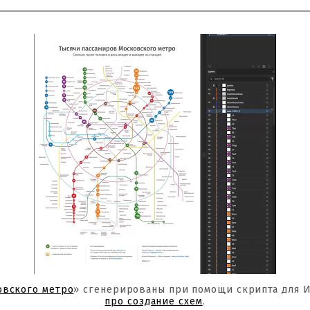
овского метро
» сгенерированы при помощи скрипта для 
про создание схем
.