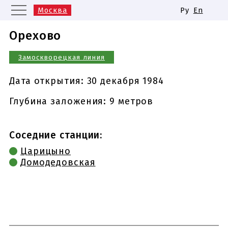
Москва
Ру
En
Санкт-Петербург
Екатеринбург
Орехово
Казань
Нижний Новгород
Замоскворецкая линия
Новосибирск
Самара
Одинаковые названия станций
Дата открытия:
30 декабря 1984
метро
Глубина заложения: 9 метров
Соседние станции:
Царицыно
Домодедовская