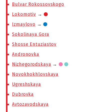
Bulvar Rokossovskogo
Lokomotiv
→
Izmaylovo
→
Sokolinaya Gora
Shosse Entuziastov
Andronovka
Nizhegorodskaya
→
Novokhokhlovskaya
Ugreshskaya
Dubrovka
Avtozavodskaya