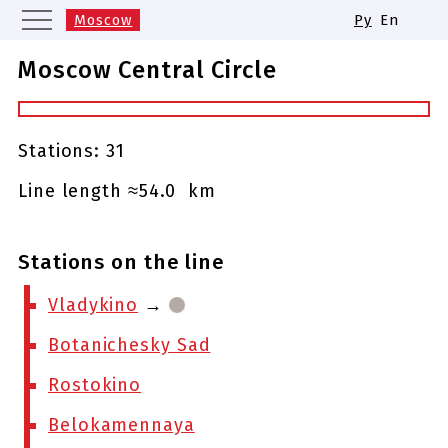
Moscow
Ру
En
Saint Petersburg
Yekaterinburg
Moscow Central Circle
Kazan
Nizhny Novgorod
Novosibirsk
Samara
Same names of metro stations
Stations: 31
Line length ≈54.0 km
Stations on the line
Vladykino
→
Botanichesky Sad
Rostokino
Belokamennaya