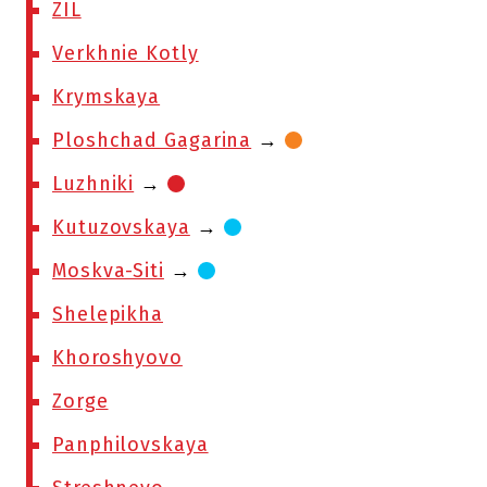
ZIL
Verkhnie Kotly
Krymskaya
Ploshchad Gagarina
→
Luzhniki
→
Kutuzovskaya
→
Moskva-Siti
→
Shelepikha
Khoroshyovo
Zorge
Panphilovskaya