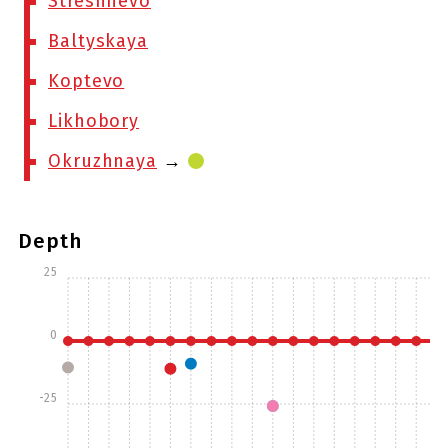
Streshnevo
Baltyskaya
Koptevo
Likhobory
Okruzhnaya
→
Depth
25
0
-25