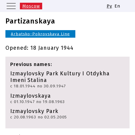
Moscow
Ру
En
Saint Petersburg
Yekaterinburg
Partizanskaya
Kazan
Nizhny Novgorod
Arbatsko-Pokrovskaya Line
Novosibirsk
Samara
Same names of metro stations
Opened:
18 January 1944
Previous names:
Izmaylovsky Park Kultury I Otdykha
Imeni Stalina
с 18.01.1944 по 30.09.1947
Izmaylovskaya
с 01.10.1947 по 19.08.1963
Izmaylovsky Park
с 20.08.1963 по 02.05.2005