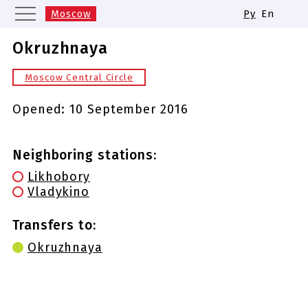
Moscow
Ру
En
Saint Petersburg
Yekaterinburg
Okruzhnaya
Kazan
Nizhny Novgorod
Moscow Central Circle
Novosibirsk
Samara
Same names of metro stations
Opened:
10 September 2016
Neighboring stations:
Likhobory
Vladykino
Transfers to:
Okruzhnaya