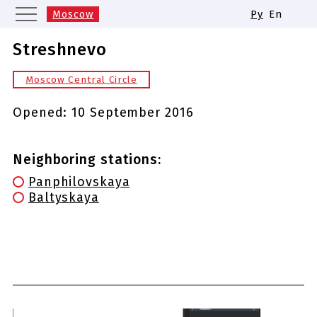
Moscow
Ру
En
Saint Petersburg
Yekaterinburg
Streshnevo
Kazan
Nizhny Novgorod
Moscow Central Circle
Novosibirsk
Samara
Same names of metro stations
Opened:
10 September 2016
Neighboring stations:
Panphilovskaya
Baltyskaya