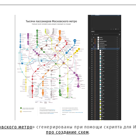
овского метро
» сгенерированы при помощи скрипта для 
про создание схем
.