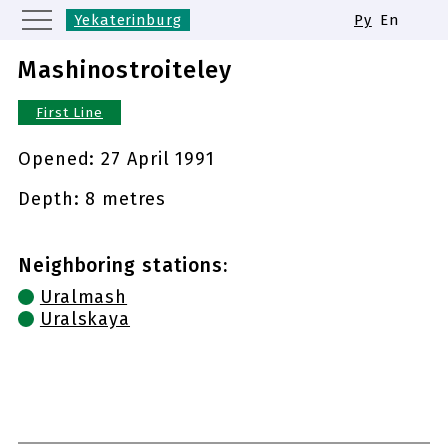
Yekaterinburg
Ру
En
Moscow
Saint Petersburg
Mashinostroiteley
Kazan
Nizhny Novgorod
First Line
Novosibirsk
Samara
Same names of metro stations
Opened:
27 April 1991
Depth: 8 metres
Neighboring stations:
Uralmash
Uralskaya