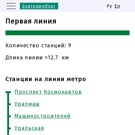
Екатеринбург
Ру
En
Москва
Санкт-Петербург
Первая линия
Казань
Нижний Новгород
Новосибирск
Самара
Одинаковые названия станций
Количество станций: 9
метро
Длина линии ≈12.7 км
Станции на линии метро
Проспект Космонавтов
Уралмаш
Машиностроителей
Уральская