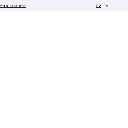
tro stations
Ру
En