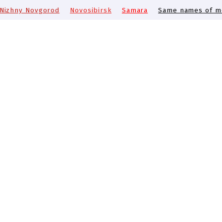
Nizhny Novgorod
Novosibirsk
Samara
Same names of me