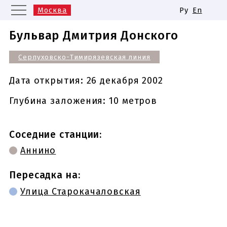
Москва
Ру
En
Санкт-Петербург
Екатеринбург
Бульвар Дмитрия Донского
Казань
Нижний Новгород
Серпуховско-Тимирязевская линия
Новосибирск
Самара
Одинаковые названия станций
Дата открытия:
26 декабря 2002
метро
Глубина заложения: 10 метров
Соседние станции:
Аннино
Пересадка на:
Улица Старокачаловская