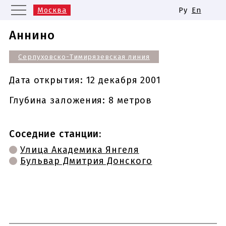
Москва
Ру
En
Санкт-Петербург
Екатеринбург
Аннино
Казань
Нижний Новгород
Серпуховско-Тимирязевская линия
Новосибирск
Самара
Одинаковые названия станций
Дата открытия:
12 декабря 2001
метро
Глубина заложения: 8 метров
Соседние станции:
Улица Академика Янгеля
Бульвар Дмитрия Донского