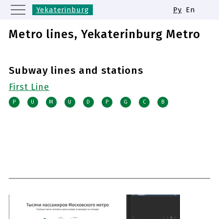
Yekaterinburg
Ру
En
Moscow
Saint Petersburg
Metro lines, Yekaterinburg Metro
Kazan
Nizhny Novgorod
Novosibirsk
Samara
Subway lines and stations
Same names of metro stations
First Line
P
U
M
U
D
P
G
C
B