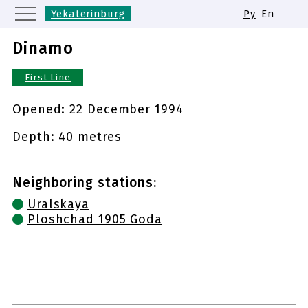
Yekaterinburg
Ру
En
Moscow
Saint Petersburg
Dinamo
Kazan
Nizhny Novgorod
First Line
Novosibirsk
Samara
Same names of metro stations
Opened:
22 December 1994
Depth: 40 metres
Neighboring stations:
Uralskaya
Ploshchad 1905 Goda