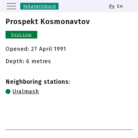
Yekaterinburg
Ру
En
Moscow
Saint Petersburg
Prospekt Kosmonavtov
Kazan
Nizhny Novgorod
First Line
Novosibirsk
Samara
Same names of metro stations
Opened:
27 April 1991
Depth: 6 metres
Neighboring stations:
Uralmash