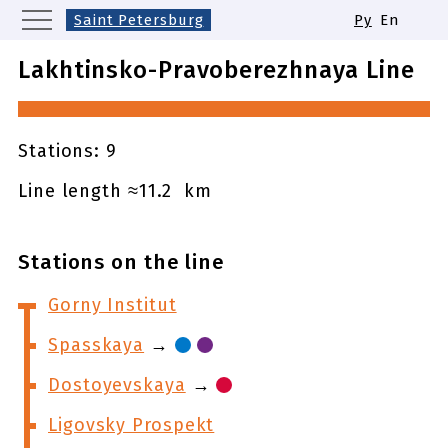
Saint Petersburg
Ру
En
Moscow
Yekaterinburg
Kazan
Lakhtinsko-Pravoberezhnaya Line
Nizhny Novgorod
Novosibirsk
Samara
Same names of metro stations
Stations: 9
Line length ≈11.2 km
Stations on the line
Gorny Institut
Spasskaya
→
Dostoyevskaya
→
Ligovsky Prospekt