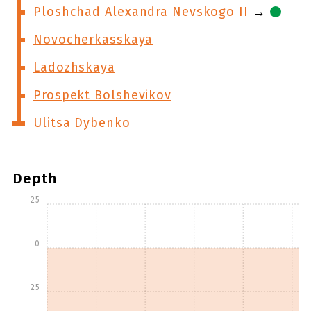
Ploshchad Alexandra Nevskogo II
→
Novocherkasskaya
Ladozhskaya
Prospekt Bolshevikov
Ulitsa Dybenko
Depth
25
0
-25