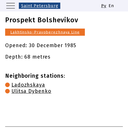
Saint Petersburg
Ру
En
Moscow
Yekaterinburg
Kazan
Prospekt Bolshevikov
Nizhny Novgorod
Novosibirsk
Lakhtinsko-Pravoberezhnaya Line
Samara
Same names of metro stations
Opened:
30 December 1985
Depth: 68 metres
Neighboring stations:
Ladozhskaya
Ulitsa Dybenko