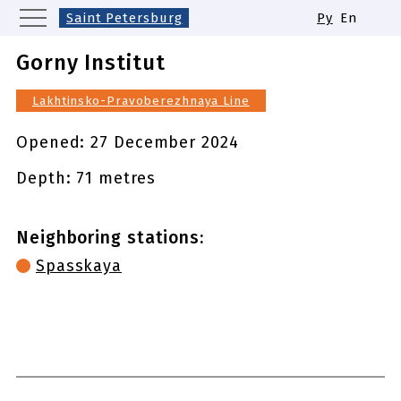
Saint Petersburg
Ру
En
Moscow
Yekaterinburg
Kazan
Gorny Institut
Nizhny Novgorod
Novosibirsk
Lakhtinsko-Pravoberezhnaya Line
Samara
Same names of metro stations
Opened:
27 December 2024
Depth: 71 metres
Neighboring stations:
Spasskaya