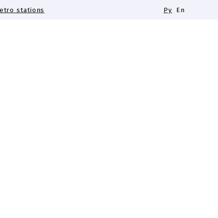
tro stations
Ру
En