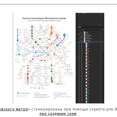
овского метро
» сгенерированы при помощи скрипта для 
про создание схем
.