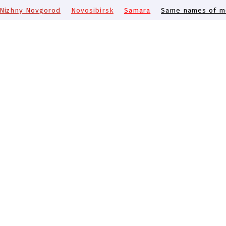
Nizhny Novgorod
Novosibirsk
Samara
Same names of me