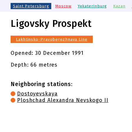
Saint Petersburg
Moscow
Yekaterinburg
Kazan
Ligovsky Prospekt
Lakhtinsko-Pravoberezhnaya Line
Opened:
30 December 1991
Depth: 66 metres
Neighboring stations:
Dostoyevskaya
Ploshchad Alexandra Nevskogo II