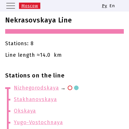
Moscow
Ру
En
Saint Petersburg
Yekaterinburg
Nekrasovskaya Line
Kazan
Nizhny Novgorod
Novosibirsk
Samara
Same names of metro stations
Stations: 8
Line length ≈14.0 km
Stations on the line
Nizhegorodskaya
→
Stakhanovskaya
Okskaya
Yugo-Vostochnaya