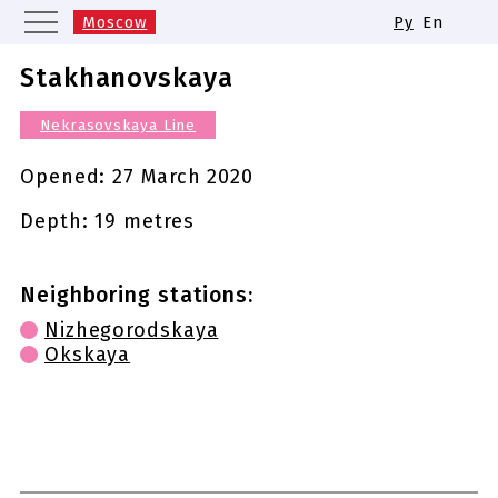
Moscow
Ру
En
Saint Petersburg
Yekaterinburg
Stakhanovskaya
Kazan
Nizhny Novgorod
Nekrasovskaya Line
Novosibirsk
Samara
Same names of metro stations
Opened:
27 March 2020
Depth: 19 metres
Neighboring stations:
Nizhegorodskaya
Okskaya