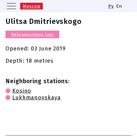
Moscow
Ру
En
Saint Petersburg
Yekaterinburg
Ulitsa Dmitrievskogo
Kazan
Nizhny Novgorod
Nekrasovskaya Line
Novosibirsk
Samara
Same names of metro stations
Opened:
03 June 2019
Depth: 18 metres
Neighboring stations:
Kosino
Lukhmanovskaya