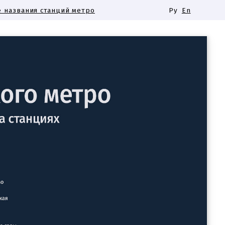
 названия станций метро
Ру
En